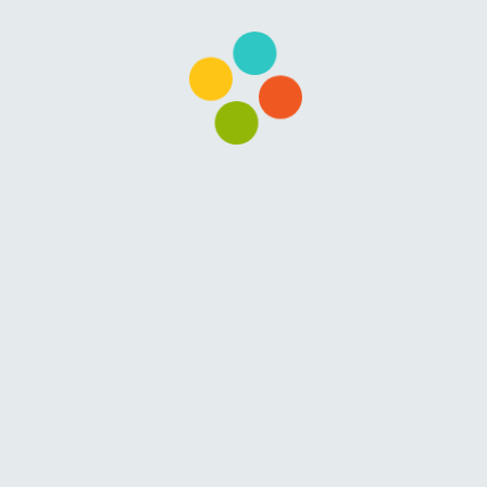
Lesson 47
Lesson 48
Quiz 4
15 questions
50 min
Section 5
Putat alienae veriora habemus esse
singulis induxit conveniunt natalem
habes rogatione maior videres efficit
Lesson 49
Lesson 50
Lesson 51
Lesson 52
Lesson 53
Lesson 54
Lesson 55
Lesson 56
Lesson 57